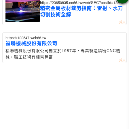
https://23650835.ec66.tw/web/SEC?postId=13516
52
精密金屬板材裁剪指南：雷射、水刀
切割技術全解
https://122547.web66.tw
福聯機械股份有限公司
福聯機械股份有限公司創立於1987年，專業製造精密CNC機
械，職工技術有相當豐富