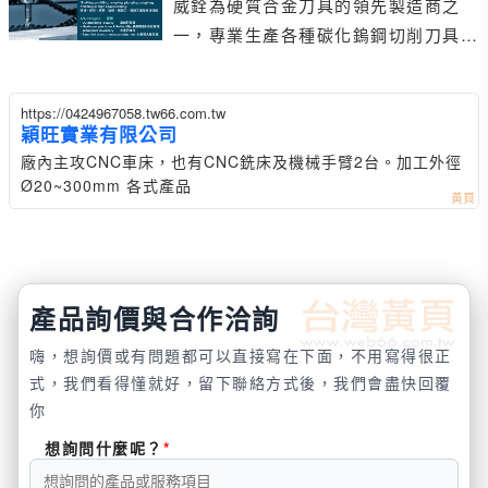
威銓為硬質合金刀具的領先製造商之
一，專業生產各種碳化鎢鋼切削刀具，
例如方型立銑刀、圓角圓角立銑刀、球
頭立銑刀、粗加工立銑
https://0424967058.tw66.com.tw
穎旺實業有限公司
廠內主攻CNC車床，也有CNC銑床及機械手臂2台。加工外徑
Ø20~300mm 各式產品
產品詢價與合作洽詢
嗨，想詢價或有問題都可以直接寫在下面，不用寫得很正
式，我們看得懂就好，留下聯絡方式後，我們會盡快回覆
你
想詢問什麼呢？