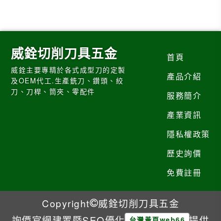
威銓切削刀具五金
首頁
威銓主要專精於各式成型刀的定製
產品介紹
及OEM代工.生產銑刀、鑽頭、絞
刀、刀桿、筒夾、零配件
服務簡介
產業資訊
隱私權政策
歷史詢價
免費註冊
Copyright
威銓切削刀具五金
詢價官網建置暨SEO優化
提供
台灣黃頁web66